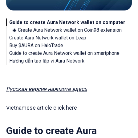
Guide to create Aura Network wallet on computer
◉ Create Aura Network wallet on Coin98 extension
Create Aura Network wallet on Leap
Buy $AURA on HaloTrade
Using Leap Browser extension
Guide to create Aura Network wallet on smartphone
Using Leap Mobile Wallet
Hướng dẫn tạo lập ví Aura Network
◉ Create Aura Network wallet on Coin98 Super App
Hướng dẫn tạo ví Aura Network trên máy tính
◉ Tạo ví Aura Network trên extension Coin98
Tạo ví Aura Network với Leap
Русская версия нажмите здесь
Mua $AURA trên HaloTrade
Vietnamese article click here
Guide to create Aura